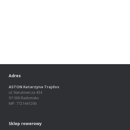
Adres
ASTON Katarzyna Trajdos
ul. Narutowicza 434
97-500 Radomsko
NIP: 7721441206
Sklep rowerowy