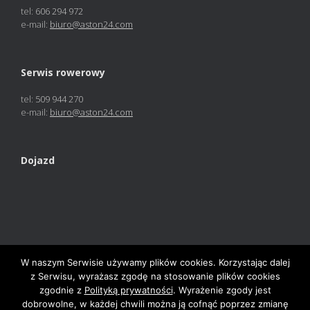
tel:
606 294 972
e-mail:
biuro@aston24.com
Serwis rowerowy
tel:
509 944 270
e-mail:
biuro@aston24.com
Dojazd
W naszym Serwisie używamy plików cookies. Korzystając dalej
z Serwisu, wyrażasz zgodę na stosowanie plików cookies
zgodnie z
Polityką prywatności
. Wyrażenie zgody jest
Polityka prywatności
dobrowolne, w każdej chwili można ją cofnąć poprzez zmianę